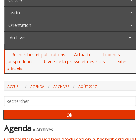
Culture
Justice
Orientation
Archives
Recherches et publications
Actualités
Tribunes
Jurisprudence
Revue de la presse et des sites
Textes
officiels
ACCUEIL
AGENDA
ARCHIVES
AOÛT 2017
Agenda
» Archives
Criticality in Education (l'éducation à l'esprit critique)