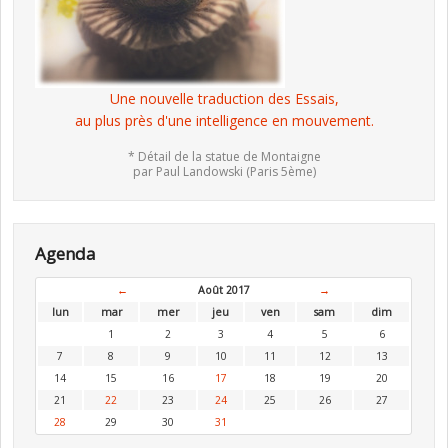
Une nouvelle traduction des Essais,
au plus près d'une intelligence en mouvement.
* Détail de la statue de Montaigne
par Paul Landowski (Paris 5ème)
Agenda
←
Août 2017
→
lun
mar
mer
jeu
ven
sam
dim
1
2
3
4
5
6
7
8
9
10
11
12
13
14
15
16
17
18
19
20
21
22
23
24
25
26
27
28
29
30
31