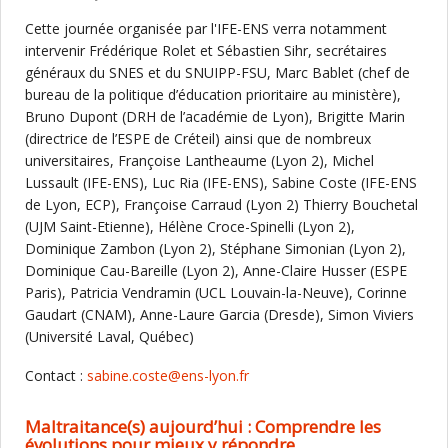
Cette journée organisée par l'IFE-ENS verra notamment
intervenir Frédérique Rolet et Sébastien Sihr, secrétaires
généraux du SNES et du SNUIPP-FSU, Marc Bablet (chef de
bureau de la politique d’éducation prioritaire au ministère),
Bruno Dupont (DRH de l’académie de Lyon), Brigitte Marin
(directrice de l’ESPE de Créteil) ainsi que de nombreux
universitaires, Françoise Lantheaume (Lyon 2), Michel
Lussault (IFE-ENS), Luc Ria (IFE-ENS), Sabine Coste (IFE-ENS
de Lyon, ECP), Françoise Carraud (Lyon 2) Thierry Bouchetal
(UJM Saint-Etienne), Hélène Croce-Spinelli (Lyon 2),
Dominique Zambon (Lyon 2), Stéphane Simonian (Lyon 2),
Dominique Cau-Bareille (Lyon 2), Anne-Claire Husser (ESPE
Paris), Patricia Vendramin (UCL Louvain-la-Neuve), Corinne
Gaudart (CNAM), Anne-Laure Garcia (Dresde), Simon Viviers
(Université Laval, Québec)
Contact :
sabine.coste@ens-lyon.fr
Maltraitance(s) aujourd’hui : Comprendre les
évolutions pour mieux y répondre