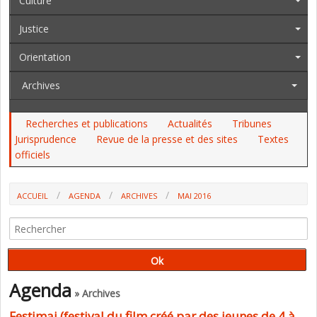
Culture
Justice
Orientation
Archives
Recherches et publications
Actualités
Tribunes
Jurisprudence
Revue de la presse et des sites
Textes
officiels
ACCUEIL
AGENDA
ARCHIVES
MAI 2016
Agenda
» Archives
Festimaj (festival du film créé par des jeunes de 4 à