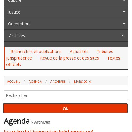
Culture
Justice
Orientation
Archives
Recherches et publications
Actualités
Tribunes
Jurisprudence
Revue de la presse et des sites
Textes
officiels
ACCUEIL
AGENDA
ARCHIVES
MARS 2016
Agenda
» Archives
Journée de l'innovation (pédagogique)