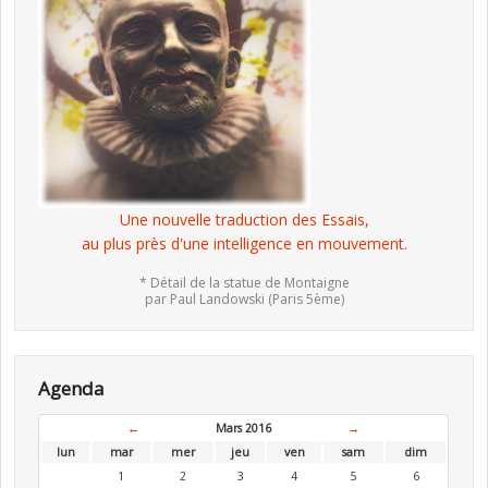
Une nouvelle traduction des Essais,
au plus près d'une intelligence en mouvement.
* Détail de la statue de Montaigne
par Paul Landowski (Paris 5ème)
Agenda
←
Mars 2016
→
lun
mar
mer
jeu
ven
sam
dim
1
2
3
4
5
6