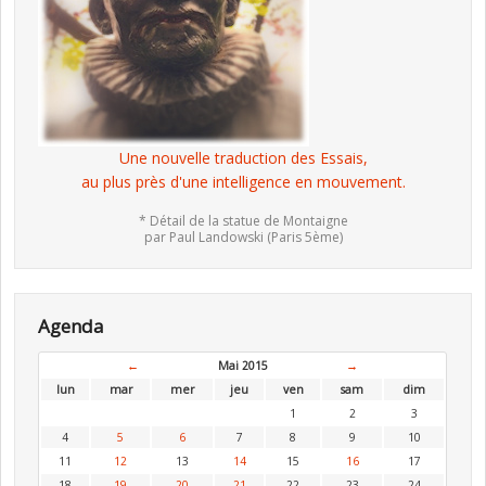
Une nouvelle traduction des Essais,
au plus près d'une intelligence en mouvement.
* Détail de la statue de Montaigne
par Paul Landowski (Paris 5ème)
Agenda
←
Mai 2015
→
lun
mar
mer
jeu
ven
sam
dim
1
2
3
4
5
6
7
8
9
10
11
12
13
14
15
16
17
18
19
20
21
22
23
24