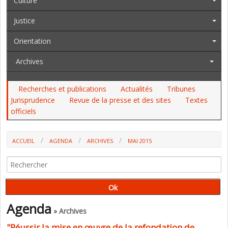
Culture
Justice
Orientation
Archives
Recherches et publications
Actualités
Tribunes
Jurisprudence
Revue de la presse et des sites
Textes
officiels
ACCUEIL
AGENDA
ARCHIVES
MAI 2015
Agenda
» Archives
"Réussir la mise en œuvre de la refondation de