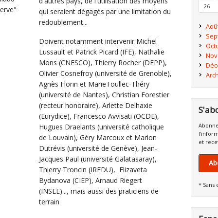
d'autres pays, de l'utilisation des moyens
26
erve"
qui seraient dégagés par une limitation du
redoublement...
Aoû
Sep
Doivent notamment intervenir Michel
Oct
Lussault et Patrick Picard (IFE), Nathalie
Nov
Mons (CNESCO), Thierry Rocher (DEPP),
Déc
Olivier Cosnefroy (université de Grenoble),
Arc
Agnès Florin et MarieToullec-Théry
(université de Nantes), Christian Forestier
(recteur honoraire), Arlette Delhaxie
S'ab
(Eurydice), Francesco Avvisati (OCDE),
Abonne
Hugues Draelants (université catholique
l'infor
de Louvain), Géry Marcoux et Marion
et rece
Dutrévis (université de Genève), Jean-
Jacques Paul (université Galatasaray),
Ab
Thierry Troncin (IREDU), Elizaveta
Bydanova (CIEP), Arnaud Riegert
* Sans 
(INSEE)..., mais aussi des praticiens de
terrain