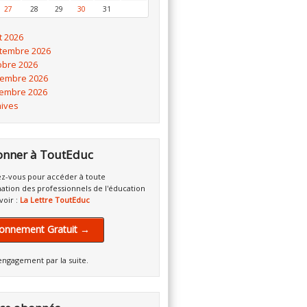
27
28
29
30
31
t 2026
tembre 2026
obre 2026
embre 2026
embre 2026
hives
onner à ToutEduc
z-vous pour accéder à toute
mation des professionnels de l'éducation
voir :
La Lettre ToutEduc
onnement Gratuit →
engagement par la suite.