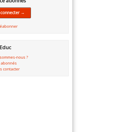
ce abonnés
 connecter →
réabonner
Educ
 sommes-nous ?
 abonnés
s contacter