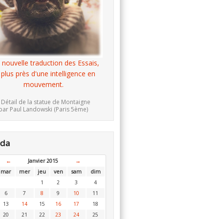
 nouvelle traduction des Essais,
 plus près d'une intelligence en
mouvement.
 Détail de la statue de Montaigne
par Paul Landowski (Paris 5ème)
nda
←
Janvier 2015
→
mar
mer
jeu
ven
sam
dim
1
2
3
4
6
7
8
9
10
11
13
14
15
16
17
18
20
21
22
23
24
25