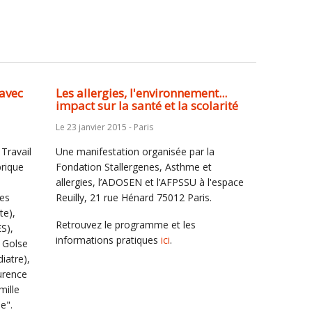
 avec
Les allergies, l'environnement...
impact sur la santé et la scolarité
Le 23 janvier 2015 - Paris
Travail
Une manifestation organisée par la
brique
Fondation Stallergenes, Asthme et
allergies, l’ADOSEN et l’AFPSSU à l'espace
es
Reuilly, 21 rue Hénard 75012 Paris.
te),
Retrouvez le programme et les
S),
informations pratiques
ici
.
 Golse
iatre),
urence
mille
e".