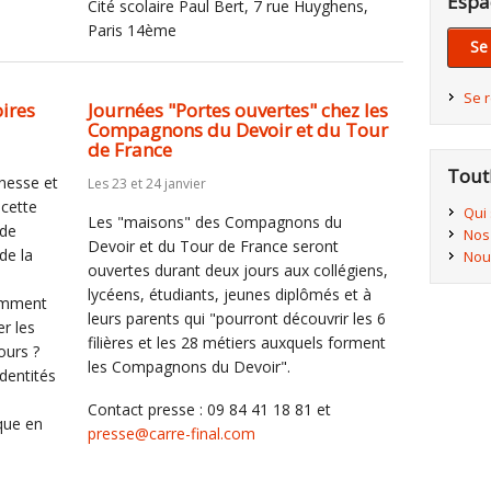
Espa
Cité scolaire Paul Bert, 7 rue Huyghens,
Paris 14ème
Se
Se 
oires
Journées "Portes ouvertes" chez les
Compagnons du Devoir et du Tour
de France
Tout
unesse et
Les 23 et 24 janvier
 cette
Qui
Les "maisons" des Compagnons du
 de
Nos
Devoir et du Tour de France seront
 de la
Nou
ouvertes durant deux jours aux collégiens,
lycéens, étudiants, jeunes diplômés et à
Comment
leurs parents qui "pourront découvrir les 6
er les
filières et les 28 métiers auxquels forment
ours ?
les Compagnons du Devoir".
dentités
Contact presse : 09 84 41 18 81 et
ique en
presse@carre-final.com