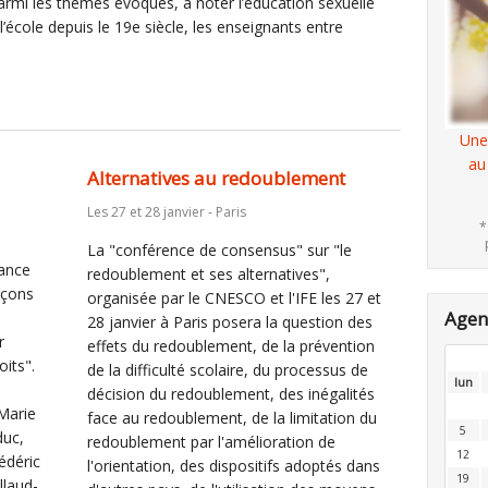
armi les thèmes évoqués, à noter l’éducation sexuelle
 l’école depuis le 19e siècle, les enseignants entre
Une
au
Alternatives au redoublement
Les 27 et 28 janvier - Paris
*
La "conférence de consensus" sur "le
rance
redoublement et ses alternatives",
rçons
organisée par le CNESCO et l'IFE les 27 et
Age
28 janvier à Paris posera la question des
r
effets du redoublement, de la prévention
oits".
de la difficulté scolaire, du processus de
lun
décision du redoublement, des inégalités
Marie
face au redoublement, de la limitation du
5
duc,
redoublement par l'amélioration de
12
édéric
l'orientation, des dispositifs adoptés dans
19
llaud-