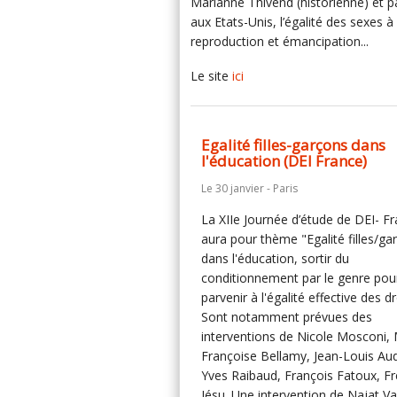
Marianne Thivend (historienne) et p
aux Etats-Unis, l’égalité des sexes à
reproduction et émancipation...
Le site
ici
Egalité filles-garçons dans
l'éducation (DEI France)
Le 30 janvier - Paris
La XIIe Journée d’étude de DEI- F
aura pour thème "Egalité filles/ga
dans l'éducation, sortir du
conditionnement par le genre pou
parvenir à l'égalité effective des dr
Sont notamment prévues des
interventions de Nicole Mosconi, 
Françoise Bellamy, Jean-Louis Au
Yves Raibaud, François Fatoux, Fr
Jésu. Une intervention de Najat Va