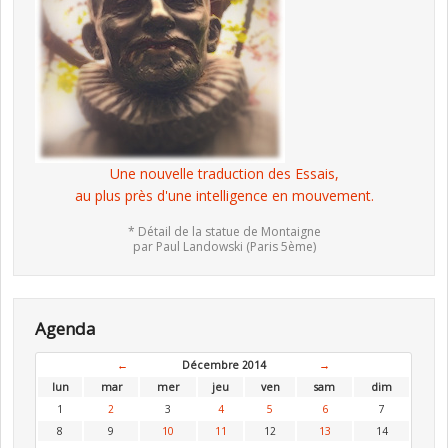
Une nouvelle traduction des Essais,
au plus près d'une intelligence en mouvement.
* Détail de la statue de Montaigne
par Paul Landowski (Paris 5ème)
Agenda
←
Décembre 2014
→
lun
mar
mer
jeu
ven
sam
dim
1
2
3
4
5
6
7
8
9
10
11
12
13
14