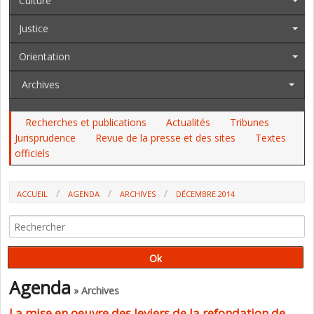
Culture
Justice
Orientation
Archives
Recherches et publications
Actualités
Tribunes
Jurisprudence
Revue de la presse et des sites
Textes
officiels
ACCUEIL
AGENDA
ARCHIVES
DÉCEMBRE 2014
Agenda
» Archives
La mise en oeuvre des leviers de la refondation de