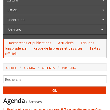
Culture
Justice
Orientation
Archives
Recherches et publications
Actualités
Tribunes
Jurisprudence
Revue de la presse et des sites
Textes
officiels
ACCUEIL
AGENDA
ARCHIVES
AVRIL 2014
Agenda
» Archives
L'Ecole Vitruve, retour sur ses 50 premières années