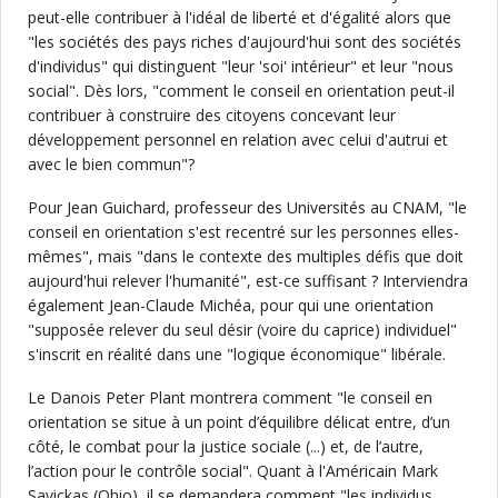
peut-elle contribuer à l'idéal de liberté et d'égalité alors que
"les sociétés des pays riches d'aujourd'hui sont des sociétés
d'individus" qui distinguent "leur 'soi' intérieur" et leur "nous
social". Dès lors, "comment le conseil en orientation peut-il
contribuer à construire des citoyens concevant leur
développement personnel en relation avec celui d'autrui et
avec le bien commun"?
Pour Jean Guichard, professeur des Universités au CNAM, "le
conseil en orientation s'est recentré sur les personnes elles-
mêmes", mais "dans le contexte des multiples défis que doit
aujourd'hui relever l'humanité", est-ce suffisant ? Interviendra
également Jean-Claude Michéa, pour qui une orientation
"supposée relever du seul désir (voire du caprice) individuel"
s'inscrit en réalité dans une "logique économique" libérale.
Le Danois Peter Plant montrera comment "le conseil en
orientation se situe à un point d’équilibre délicat entre, d’un
côté, le combat pour la justice sociale (...) et, de l’autre,
l’action pour le contrôle social". Quant à l'Américain Mark
Savickas (Ohio), il se demandera comment "les individus