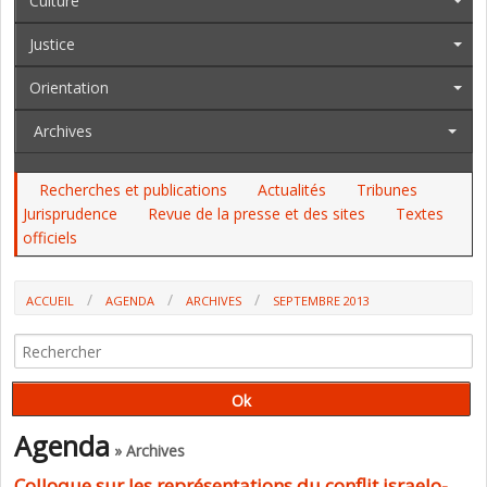
Culture
Justice
Orientation
Archives
Recherches et publications
Actualités
Tribunes
Jurisprudence
Revue de la presse et des sites
Textes
officiels
ACCUEIL
AGENDA
ARCHIVES
SEPTEMBRE 2013
Agenda
» Archives
Colloque sur les représentations du conflit israelo-