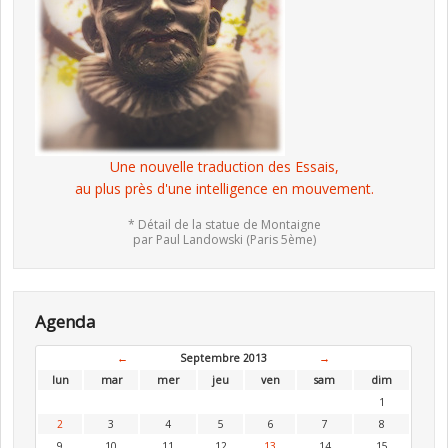
Une nouvelle traduction des Essais,
au plus près d'une intelligence en mouvement.
* Détail de la statue de Montaigne
par Paul Landowski (Paris 5ème)
Agenda
←
Septembre 2013
→
lun
mar
mer
jeu
ven
sam
dim
1
2
3
4
5
6
7
8
9
10
11
12
13
14
15