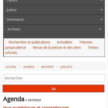
Culture
Justice
Orientation
Archives
Recherches et publications
Actualités
Tribunes
Jurisprudence
Revue de la presse et des sites
Textes
officiels
ACCUEIL
AGENDA
ARCHIVES
JUIN 2013
Agenda
» Archives
Jeux numériques et apprentissage