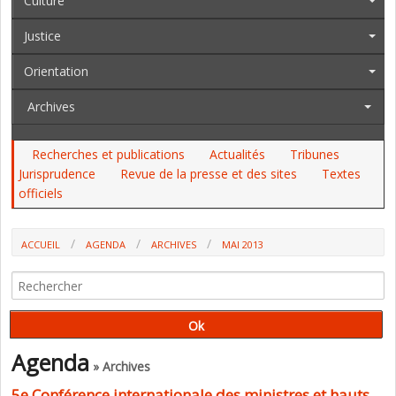
Culture
Justice
Orientation
Archives
Recherches et publications
Actualités
Tribunes
Jurisprudence
Revue de la presse et des sites
Textes
officiels
ACCUEIL
AGENDA
ARCHIVES
MAI 2013
Agenda
» Archives
5e Conférence internationale des ministres et hauts