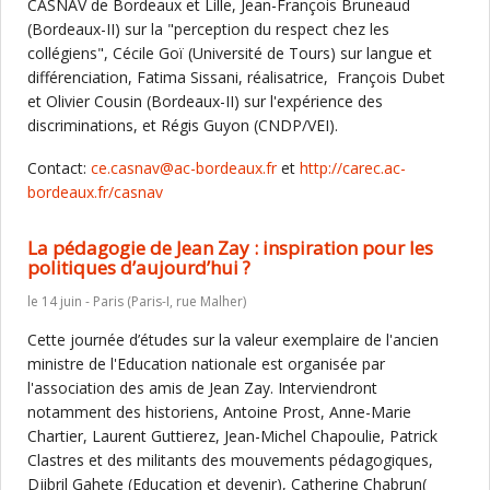
CASNAV de Bordeaux et Lille, Jean-François Bruneaud
(Bordeaux-II) sur la "perception du respect chez les
collégiens", Cécile Goï (Université de Tours) sur langue et
différenciation, Fatima Sissani, réalisatrice, François Dubet
et Olivier Cousin (Bordeaux-II) sur l'expérience des
discriminations, et Régis Guyon (CNDP/VEI).
Contact:
ce.casnav@ac-bordeaux.fr
et
http://carec.ac-
bordeaux.fr/casnav
La pédagogie de Jean Zay : inspiration pour les
politiques d’aujourd’hui ?
le 14 juin - Paris (Paris-I, rue Malher)
Cette journée d’études sur la valeur exemplaire de l'ancien
ministre de l'Education nationale est organisée par
l'association des amis de Jean Zay. Interviendront
notamment des historiens, Antoine Prost, Anne-Marie
Chartier, Laurent Guttierez, Jean-Michel Chapoulie, Patrick
Clastres et des militants des mouvements pédagogiques,
Djibril Gahete (Education et devenir), Catherine Chabrun(