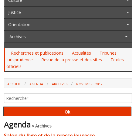
Culture
Justice
Orientation
Archives
Recherches et publications
Actualités
Tribunes
Jurisprudence
Revue de la presse et des sites
Textes
officiels
ACCUEIL
AGENDA
ARCHIVES
NOVEMBRE 2012
Agenda
» Archives
Salon du livre et de la presse jeunesse