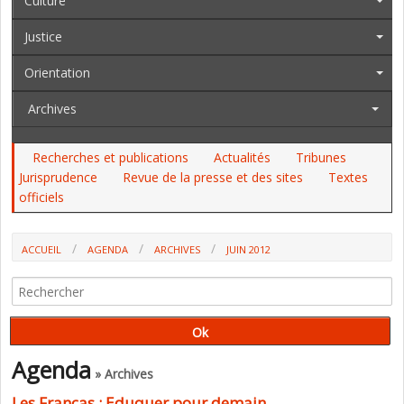
Culture
Justice
Orientation
Archives
Recherches et publications
Actualités
Tribunes
Jurisprudence
Revue de la presse et des sites
Textes
officiels
ACCUEIL
AGENDA
ARCHIVES
JUIN 2012
Agenda
» Archives
Les Francas : Eduquer pour demain