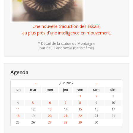
Une nouvelle traduction des Essais,
au plus près d'une intelligence en mouvement.
* Détail de la statue de Montaigne
par Paul Landowski (Paris 5ème)
Agenda
←
Juin 2012
→
lun
mar
mer
jeu
ven
sam
dim
1
2
3
4
5
6
7
8
9
10
11
12
13
14
15
16
17
18
19
20
21
22
23
24
25
26
27
28
29
30