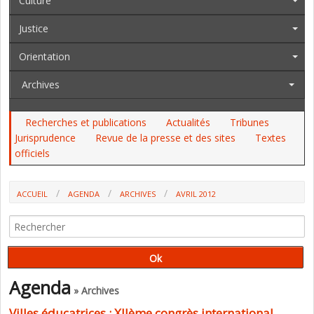
Culture
Justice
Orientation
Archives
Recherches et publications
Actualités
Tribunes
Jurisprudence
Revue de la presse et des sites
Textes
officiels
ACCUEIL
AGENDA
ARCHIVES
AVRIL 2012
Agenda
» Archives
Villes éducatrices : XIIème congrès international