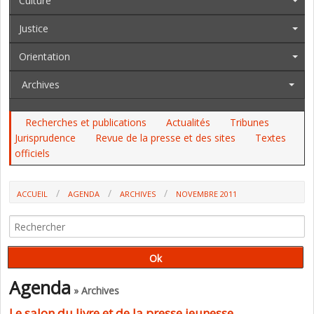
Culture
Justice
Orientation
Archives
Recherches et publications
Actualités
Tribunes
Jurisprudence
Revue de la presse et des sites
Textes
officiels
ACCUEIL
AGENDA
ARCHIVES
NOVEMBRE 2011
Agenda
» Archives
Le salon du livre et de la presse jeunesse