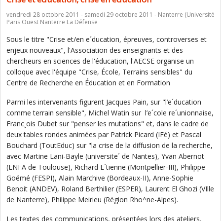
vendredi 28 octobre 2011 - samedi 29 octobre 2011 - Nanterre (Université
Paris Ouest Nanterre La Défense
Sous le titre "Crise et/en e´ducation, épreuves, controverses et
enjeux nouveaux", l'Association des enseignants et des
chercheurs en sciences de l'éducation, l'AECSE organise un
colloque avec l'équipe "Crise, École, Terrains sensibles" du
Centre de Recherche en Éducation et en Formation
Parmi les intervenants figurent Jacques Pain, sur "l’e´ducation
comme terrain sensible", Michel Watin sur l’e´cole re´unionnaise,
Franc¸ois Dubet sur "penser les mutations" et, dans le cadre de
deux tables rondes animées par Patrick Picard (IFé) et Pascal
Bouchard (ToutEduc) sur "la crise de la diffusion de la recherche,
avec Martine Lani-Bayle (universite´ de Nantes), Yvan Abernot
(ENFA de Toulouse), Richard E´tienne (Montpellier-III), Philippe
Goémé (FESPI), Alain Marchive (Bordeaux-II), Anne-Sophie
Benoit (ANDEV), Roland Berthilier (ESPER), Laurent El Ghozi (VIlle
de Nanterre), Philippe Meirieu (Région Rho^ne-Alpes).
Les textes des communications, présentées lors des ateliers,