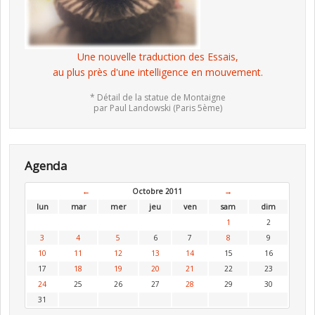
Une nouvelle traduction des Essais,
au plus près d'une intelligence en mouvement.
* Détail de la statue de Montaigne
par Paul Landowski (Paris 5ème)
Agenda
←
Octobre 2011
→
lun
mar
mer
jeu
ven
sam
dim
1
2
3
4
5
6
7
8
9
10
11
12
13
14
15
16
17
18
19
20
21
22
23
24
25
26
27
28
29
30
31