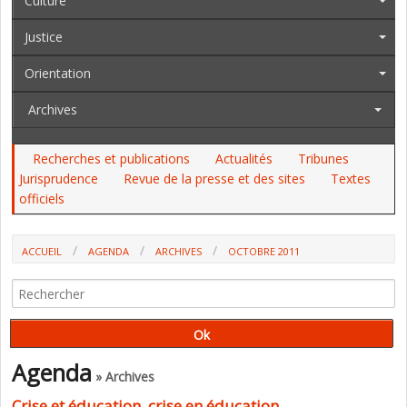
Culture
Justice
Orientation
Archives
Recherches et publications
Actualités
Tribunes
Jurisprudence
Revue de la presse et des sites
Textes
officiels
ACCUEIL
AGENDA
ARCHIVES
OCTOBRE 2011
Agenda
» Archives
Crise et éducation, crise en éducation