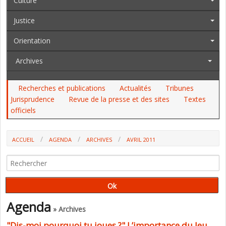
Culture
Justice
Orientation
Archives
Recherches et publications
Actualités
Tribunes
Jurisprudence
Revue de la presse et des sites
Textes
officiels
ACCUEIL
AGENDA
ARCHIVES
AVRIL 2011
Agenda
» Archives
"Dis-moi pourquoi tu joues ?" L’importance du Jeu