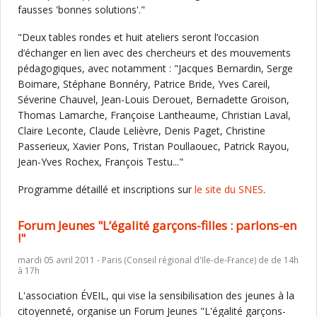
fausses 'bonnes solutions'."
"Deux tables rondes et huit ateliers seront l’occasion
d’échanger en lien avec des chercheurs et des mouvements
pédagogiques, avec notamment : "Jacques Bernardin, Serge
Boimare, Stéphane Bonnéry, Patrice Bride, Yves Careil,
Séverine Chauvel, Jean-Louis Derouet, Bernadette Groison,
Thomas Lamarche, Françoise Lantheaume, Christian Laval,
Claire Leconte, Claude Lelièvre, Denis Paget, Christine
Passerieux, Xavier Pons, Tristan Poullaouec, Patrick Rayou,
Jean-Yves Rochex, François Testu..."
Programme détaillé et inscriptions sur
le site du SNES
.
Forum Jeunes "L’égalité garçons-filles : parlons-en
!"
mardi 05 avril 2011 - Paris (Conseil régional d'Ile-de-France) de de 14h
à 17h
L'association ÉVEIL, qui vise la sensibilisation des jeunes à la
citoyenneté, organise un Forum Jeunes "L'égalité garçons-