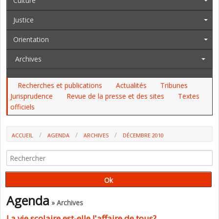
Culture
Justice
Orientation
Archives
Recherches et publications
Actualités
Tribunes
Jurisprudence
Revue de la presse et des sites
Textes
officiels
ACCUEIL
AGENDA
ARCHIVES
DÉCEMBRE 2010
Agenda
» Archives
La vie scolaire est-elle l'affaire de tous?