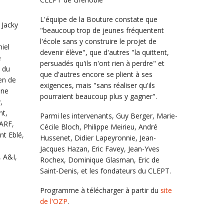
L'équipe de la Bouture constate que
 Jacky
"beaucoup trop de jeunes fréquentent
l'école sans y construire le projet de
iel
devenir élève", que d'autres "la quittent,
e
persuadés qu'ils n'ont rien à perdre" et
l du
que d'autres encore se plient à ses
en de
exigences, mais "sans réaliser qu'ils
nne
pourraient beaucoup plus y gagner".
,
nt,
Parmi les intervenants, Guy Berger, Marie-
 ARF,
Cécile Bloch, Philippe Meirieu, André
nt Eblé,
Hussenet, Didier Lapeyronnie, Jean-
Jacques Hazan, Eric Favey, Jean-Yves
 A&I,
Rochex, Dominique Glasman, Eric de
Saint-Denis, et les fondateurs du CLEPT.
Programme à télécharger à partir du
site
de l'OZP
.