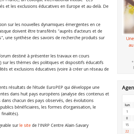
ités et les exclusions éducatives en Europe et au-delà. De
lexion sur les nouvelles dynamiques émergentes en ce
isque doivent être transférés "auprès d’acteurs et de
s", une synthèse des savoirs de recherche produits sur
Une
au
orum destiné à présenter les travaux en cours
 sur les thèmes des politiques et dispositifs éducatifs
*
lités et exclusions éducatives (voire à créer un réseau de
Age
ents résultats de l’étude EuroPEP qui développe une
entes dans huit pays européens (analyse des contenus et
 dans chacun des pays observés, des évolutions
lun
publics bénéficiaires, les formes d’organisation, le
1
finalités).
8
geable sur
le site
de l'INRP Centre Alain-Savary
15
22