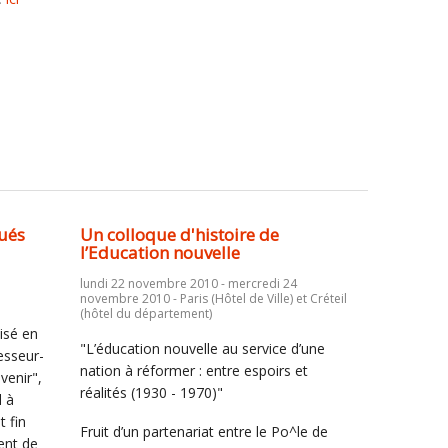
xués
Un colloque d'histoire de
l’Education nouvelle
lundi 22 novembre 2010 - mercredi 24
novembre 2010 - Paris (Hôtel de Ville) et Créteil
(hôtel du département)
isé en
"L’éducation nouvelle au service d’une
esseur-
nation à réformer : entre espoirs et
avenir",
réalités (1930 - 1970)"
l à
 fin
Fruit d’un partenariat entre le Po^le de
ent de