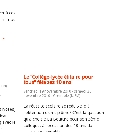
er à ces
fm.fr ou
e
ici
Le "Collège-lycée élitaire pour
tous" fête ses 10 ans
GEN)
vendredi 19 novembre 2010 - samedi 20
novembre 2010 - Grenoble (IUFM)
"
La réussite scolaire se réduit-elle à
s lycées)
l'obtention d'un diplôme? C'est la question
icat
qu'a choisie La Bouture pour son 3ème
 avec le
colloque, à l'occasion des 10 ans du
es
CLEPT de Grenoble