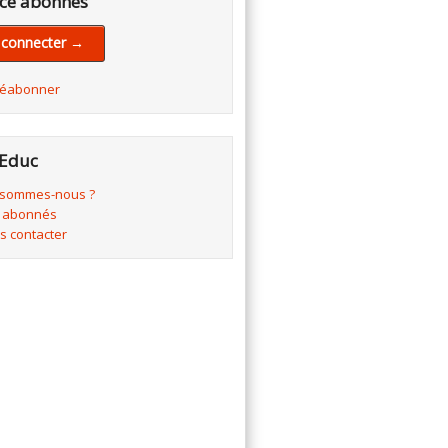
ce abonnés
 connecter →
réabonner
Educ
 sommes-nous ?
 abonnés
s contacter