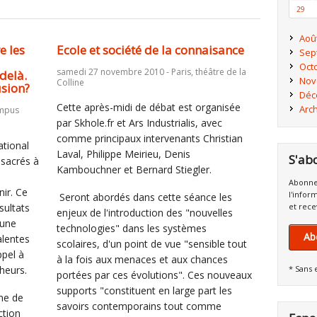
29
Aoû
e les
Ecole et société de la connaisance
Sep
Oct
samedi 27 novembre 2010 - Paris, théâtre de la
delà.
Nov
Colline
usion?
Déc
Cette après-midi de débat est organisée
Arc
ampus
par Skhole.fr et Ars Industrialis, avec
comme principaux intervenants Christian
ational
Laval, Philippe Meirieu, Denis
S'ab
nsacrés à
Kambouchner et Bernard Stiegler.
Abonne
nir. Ce
l'infor
Seront abordés dans cette séance les
sultats
et rece
enjeux de l'introduction des "nouvelles
 une
technologies" dans les systèmes
Ab
alentes
scolaires, d'un point de vue "sensible tout
ppel à
à la fois aux menaces et aux chances
heurs.
* Sans 
portées par ces évolutions". Ces nouveaux
supports "constituent en large part les
me de
savoirs contemporains tout comme
ction