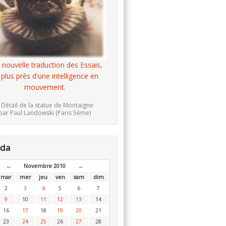
 nouvelle traduction des Essais,
 plus près d'une intelligence en
mouvement.
 Détail de la statue de Montaigne
par Paul Landowski (Paris 5ème)
nda
←
Novembre 2010
→
mar
mer
jeu
ven
sam
dim
2
3
4
5
6
7
9
10
11
12
13
14
16
17
18
19
20
21
23
24
25
26
27
28