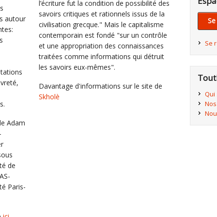
Espa
l’écriture fut la condition de possibilité des
es
savoirs critiques et rationnels issus de la
ts autour
Se
civilisation grecque." Mais le capitalisme
ntes:
contemporain est fondé "sur un contrôle
s
Se 
et une appropriation des connaissances
traitées comme informations qui détruit
les savoirs eux-mêmes".
tations
Tout
vreté,
Davantage d'informations sur le site de
Qui
Skholè
Nos
s.
Nou
 de Adam
-
er
sous
té de
CAS-
té Paris-
e
ici