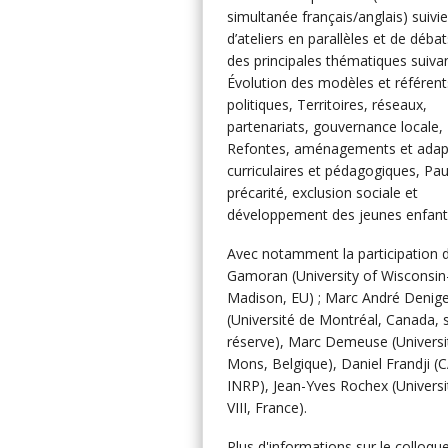
simultanée français/anglais) suivi
d’ateliers en parallèles et de déba
des principales thématiques suiva
Évolution des modèles et référent
politiques, Territoires, réseaux,
partenariats, gouvernance locale,
Refontes, aménagements et adap
curriculaires et pédagogiques, Pau
précarité, exclusion sociale et
développement des jeunes enfant
Avec notamment la participation
Gamoran (University of Wisconsin
Madison, EU) ; Marc André Denig
(Université de Montréal, Canada, 
réserve), Marc Demeuse (Universi
Mons, Belgique), Daniel Frandji (
INRP), Jean-Yves Rochex (Universi
VIII, France).
Plus d'informations sur le colloqu