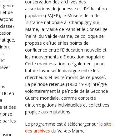
conservation des archives des
de genre
associations de jeunesse et d’e´ducation
n et de
populaire (PAJEP), le Muse´e de la Re
garçons
´sistance nationale a` Champigny-sur-
classe?
Marne, la Mairie de Paris et le Conseil ge
cation
´ne´ral du Val-de-Marne, ce colloque se
matique,
propose d’e´tudier les points de
Sinon,
confluence entre l’E´ducation nouvelle et
es
les mouvements d’E´ducation populaire.
TIC
Cette manifestation a e´galement pour
élève"
but de favoriser le dialogue entre les
chercheurs et les te´moins de ce passe´.
La pe´riode retenue (1930-1970) inte`gre
ons
volontairement la pe´riode de la Seconde
 TIC en
Guerre mondiale, comme contexte
la
d’interrogations individuelles et collectives
e et des
propice aux mutations.
a prise
 par les
Le programme est à télécharger sur
le site
des archives
du Val-de-Marne.
ension