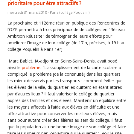
prioritaire pour être attractifs ?
mercredi 31 mars 2010 - Paris (collège Poquelin)
La prochaine et 112ème réunion publique des Rencontres de
l’OZP permettra à trois principaux de de collèges en "Réseau
Ambition Réussite" de témoigner de leurs efforts pour
améliorer l'image de leur collège (de 17 h, précises, à 19 h au
collège Poquelin à Paris 1er)
Marc Bablet, IA-adjoint en Seine-Saint-Denis, avait posé
ainsi le
problème
: "L’assouplissement de la carte scolaire a
compliqué le problème [de la continuité] dans les quartiers
les mieux desservis par les transports : comment éviter que
les élèves de la ville, du quartier les quittent en étant attirés
par d’autres lieux ? Il faut valoriser le collège du quartier
auprès des familles et des élèves. Maintenir un équilibre entre
les moyens affectés à l’aide aux élèves en difficulté et une
offre attractive pour conserver les meilleurs élèves, mais
sans pour autant créer des filières au sein du collège. Il faut
que la population ait une bonne image de son collège et faire
taire les rumeurs par l’ouverture sur le quartier.". Voir le site