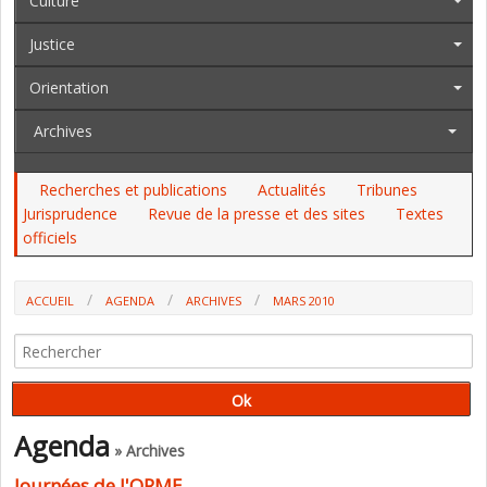
Culture
Justice
Orientation
Archives
Recherches et publications
Actualités
Tribunes
Jurisprudence
Revue de la presse et des sites
Textes
officiels
ACCUEIL
AGENDA
ARCHIVES
MARS 2010
Agenda
» Archives
Journées de l'ORME