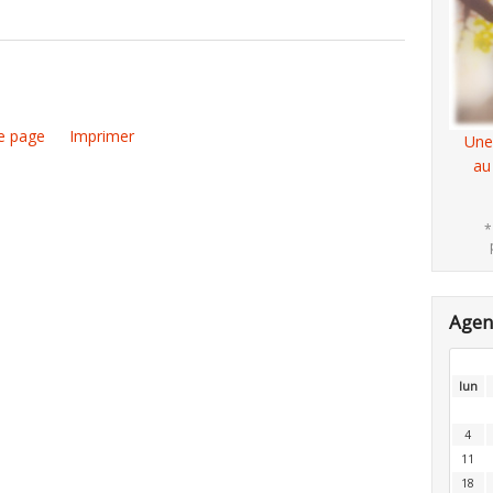
e page
Imprimer
Une
au
*
Age
lun
4
11
18