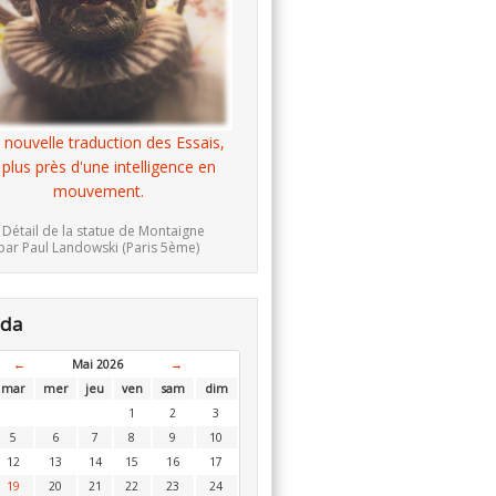
 nouvelle traduction des Essais,
 plus près d'une intelligence en
mouvement.
 Détail de la statue de Montaigne
par Paul Landowski (Paris 5ème)
nda
←
Mai 2026
→
mar
mer
jeu
ven
sam
dim
1
2
3
5
6
7
8
9
10
12
13
14
15
16
17
19
20
21
22
23
24