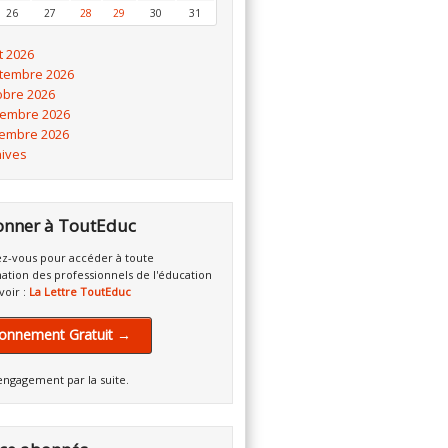
26
27
28
29
30
31
t 2026
tembre 2026
obre 2026
embre 2026
embre 2026
hives
onner à ToutEduc
z-vous pour accéder à toute
mation des professionnels de l'éducation
voir :
La Lettre ToutEduc
onnement Gratuit →
engagement par la suite.