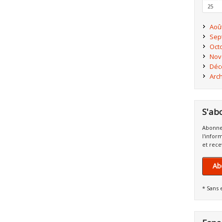
25
Aoû
Sep
Oct
Nov
Déc
Arc
S'ab
Abonne
l'infor
et rece
Ab
* Sans 