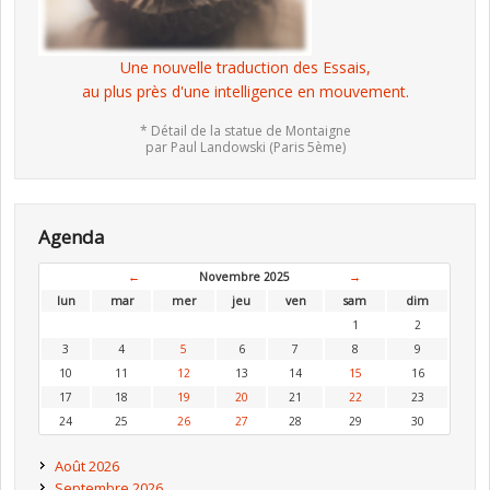
Une nouvelle traduction des Essais,
au plus près d'une intelligence en mouvement.
* Détail de la statue de Montaigne
par Paul Landowski (Paris 5ème)
Agenda
←
Novembre 2025
→
lun
mar
mer
jeu
ven
sam
dim
1
2
3
4
5
6
7
8
9
10
11
12
13
14
15
16
17
18
19
20
21
22
23
24
25
26
27
28
29
30
Août 2026
Septembre 2026