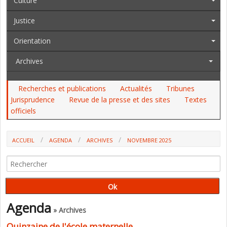
Culture
Justice
Orientation
Archives
Recherches et publications
Actualités
Tribunes
Jurisprudence
Revue de la presse et des sites
Textes
officiels
ACCUEIL
AGENDA
ARCHIVES
NOVEMBRE 2025
Agenda
» Archives
Quinzaine de l'école maternelle