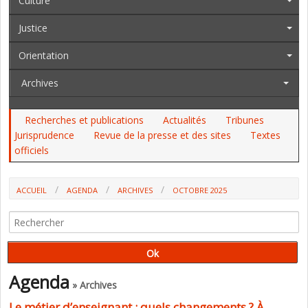
Culture
Justice
Orientation
Archives
Recherches et publications
Actualités
Tribunes
Jurisprudence
Revue de la presse et des sites
Textes
officiels
ACCUEIL
AGENDA
ARCHIVES
OCTOBRE 2025
Agenda
» Archives
Le métier d’enseignant : quels changements ? À