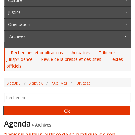
Culture
Justice
Orientation
Archives
Recherches et publications
Actualités
Tribunes
Jurisprudence
Revue de la presse et des sites
Textes
officiels
ACCUEIL
AGENDA
ARCHIVES
JUIN 2025
Agenda
» Archives
"Devenir auteur, autrice de sa pratique, de son