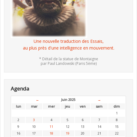
Une nouvelle traduction des Essais,
au plus près d'une intelligence en mouvement.
* Détail de la statue de Montaigne
par Paul Landowski (Paris 5ème)
Agenda
←
Juin 2025
→
lun
mar
mer
jeu
ven
sam
dim
1
2
3
4
5
6
7
8
9
10
11
12
13
14
15
16
17
18
19
20
21
22