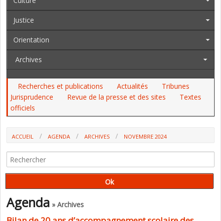
Culture
Justice
Orientation
Archives
Recherches et publications
Actualités
Tribunes
Jurisprudence
Revue de la presse et des sites
Textes
officiels
ACCUEIL
AGENDA
ARCHIVES
NOVEMBRE 2024
Agenda
» Archives
Bilan de 20 ans d’accompagnement scolaire des