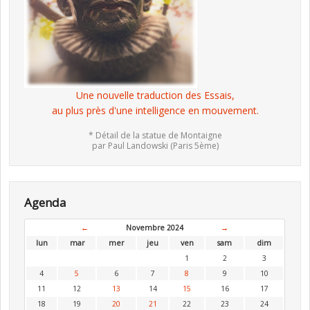
Une nouvelle traduction des Essais,
au plus près d'une intelligence en mouvement.
* Détail de la statue de Montaigne
par Paul Landowski (Paris 5ème)
Agenda
←
Novembre 2024
→
lun
mar
mer
jeu
ven
sam
dim
1
2
3
4
5
6
7
8
9
10
11
12
13
14
15
16
17
18
19
20
21
22
23
24