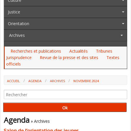
Culture
Justice
Orientation
Archives
Recherches et publications
Actualités
Tribunes
Jurisprudence
Revue de la presse et des sites
Textes
officiels
ACCUEIL
AGENDA
ARCHIVES
NOVEMBRE 2024
Agenda
» Archives
Salon de l’orientation des jeunes