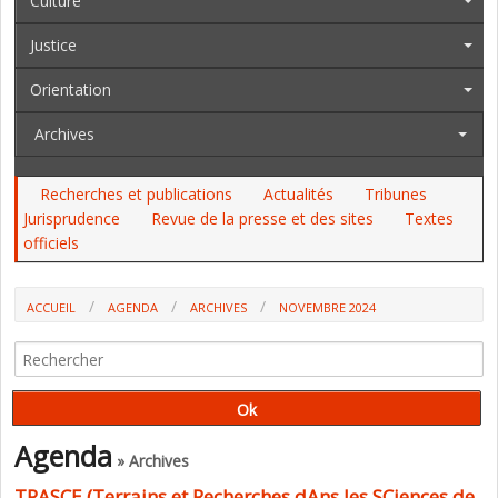
Culture
Justice
Orientation
Archives
Recherches et publications
Actualités
Tribunes
Jurisprudence
Revue de la presse et des sites
Textes
officiels
ACCUEIL
AGENDA
ARCHIVES
NOVEMBRE 2024
Agenda
» Archives
TRASCE (Terrains et Recherches dAns les SCiences de