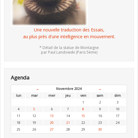
Une nouvelle traduction des Essais,
au plus près d'une intelligence en mouvement.
* Détail de la statue de Montaigne
par Paul Landowski (Paris 5ème)
Agenda
←
Novembre 2024
→
lun
mar
mer
jeu
ven
sam
dim
1
2
3
4
5
6
7
8
9
10
11
12
13
14
15
16
17
18
19
20
21
22
23
24
25
26
27
28
29
30