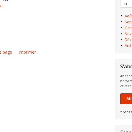
24
ici
Aoû
Sep
Oct
Nov
Déc
Arc
e page
Imprimer
S'ab
Abonne
l'infor
et rece
Ab
* Sans 