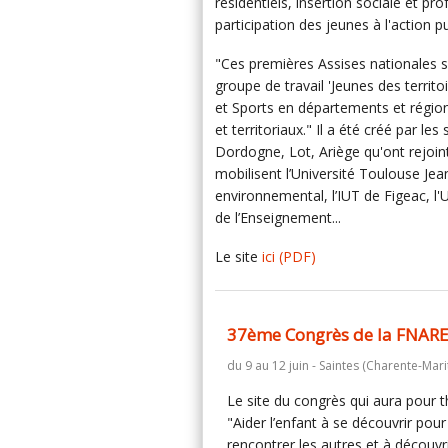
résidentiels, insertion sociale et pr
participation des jeunes à l'action p
"Ces premières Assises nationales s'
groupe de travail 'Jeunes des territ
et Sports en départements et région
et territoriaux." Il a été créé par l
Dordogne, Lot, Ariège qu'ont rejoint
mobilisent l’Université Toulouse Jea
environnemental, l’IUT de Figeac, l'
de l’Enseignement...
Le site
ici
(PDF)
37ème Congrès de la FNAR
du 9 au 12 juin - Saintes (Charente-Mari
Le site du congrès qui aura pour
"Aider l’enfant à se découvrir pour
rencontrer les autres et à découvri