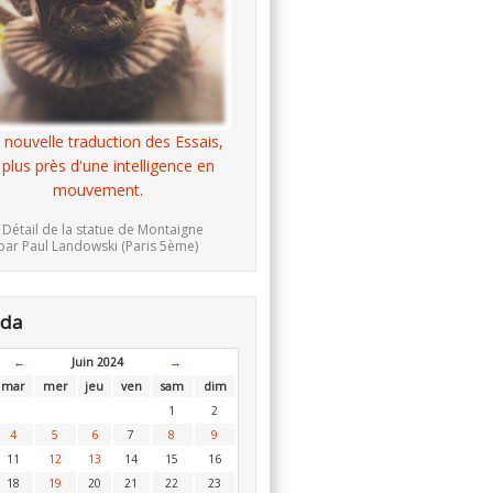
 nouvelle traduction des Essais,
 plus près d'une intelligence en
mouvement.
 Détail de la statue de Montaigne
par Paul Landowski (Paris 5ème)
nda
←
Juin 2024
→
mar
mer
jeu
ven
sam
dim
1
2
4
5
6
7
8
9
11
12
13
14
15
16
18
19
20
21
22
23