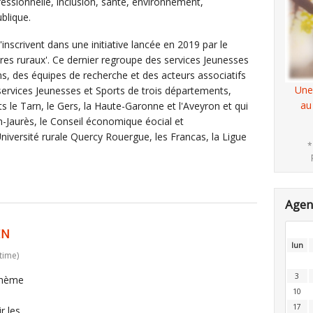
ofessionnelle, inclusion, santé, environnement,
ublique.
inscrivent dans une initiative lancée en 2019 par le
oires ruraux'. Ce dernier regroupe des services Jeunesses
s, des équipes de recherche et des acteurs associatifs
Une
es services Jeunesses et Sports de trois départements,
au
s le Tarn, le Gers, la Haute-Garonne et l'Aveyron et qui
n-Jaurès, le Conseil économique éocial et
Université rurale Quercy Rouergue, les Francas, la Ligue
*
Age
EN
lun
time)
3
 thème
10
17
r les