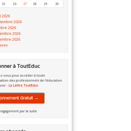
25
26
27
28
29
30
t 2026
tembre 2026
obre 2026
embre 2026
embre 2026
hives
onner à ToutEduc
z-vous pour accéder à toute
mation des professionnels de l'éducation
voir :
La Lettre ToutEduc
onnement Gratuit →
engagement par la suite.