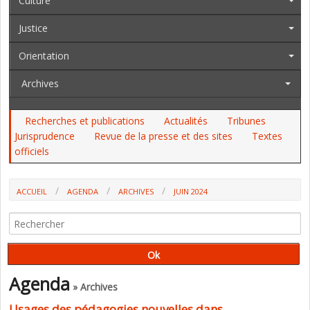
Culture
Justice
Orientation
Archives
Recherches et publications
Actualités
Tribunes
Jurisprudence
Revue de la presse et des sites
Textes
officiels
ACCUEIL
AGENDA
ARCHIVES
JUIN 2024
Agenda
» Archives
Usages des pédagogies nouvelles dans