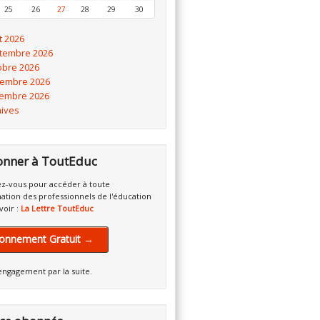
25
26
27
28
29
30
t 2026
tembre 2026
obre 2026
embre 2026
embre 2026
hives
onner à ToutEduc
z-vous pour accéder à toute
mation des professionnels de l'éducation
voir :
La Lettre ToutEduc
onnement Gratuit →
engagement par la suite.