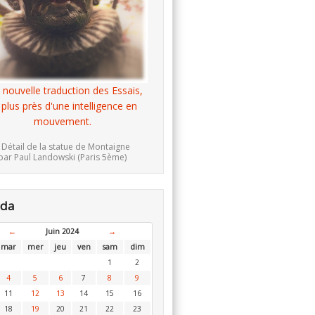
 nouvelle traduction des Essais,
 plus près d'une intelligence en
mouvement.
 Détail de la statue de Montaigne
par Paul Landowski (Paris 5ème)
nda
←
Juin 2024
→
mar
mer
jeu
ven
sam
dim
1
2
4
5
6
7
8
9
11
12
13
14
15
16
18
19
20
21
22
23