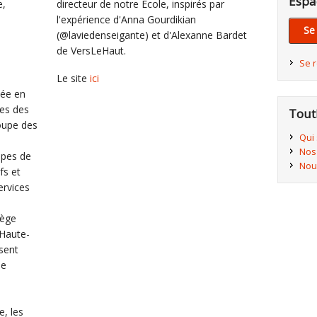
Espa
e,
directeur de notre École, inspirés par
l'expérience d'Anna Gourdikian
Se
(@laviedenseigante) et d'Alexanne Bardet
de VersLeHaut.
Se 
s
Le site
ici
cée en
nes des
Tout
roupe des
Qui
Nos
ipes de
Nou
fs et
services
iège
 Haute-
sent
le
e, les