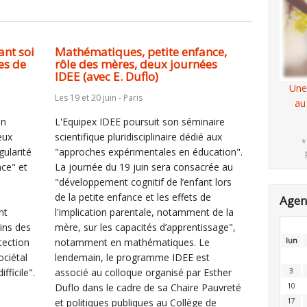
ant soi
Mathématiques, petite enfance,
es de
rôle des mères, deux journées
IDEE (avec E. Duflo)
Une
Les 19 et 20 juin - Paris
au
on
L'Equipex IDEE poursuit son séminaire
eux
scientifique pluridisciplinaire dédié aux
*
gularité
"approches expérimentales en éducation".
nce" et
La journée du 19 juin sera consacrée au
"développement cognitif de l’enfant lors
de la petite enfance et les effets de
Age
nt
l'implication parentale, notamment de la
ins des
mère, sur les capacités d’apprentissage",
tection
notamment en mathématiques. Le
lun
ociétal
lendemain, le programme IDEE est
fficile".
associé au colloque organisé par Esther
3
Duflo dans le cadre de sa Chaire Pauvreté
10
et politiques publiques au Collège de
17