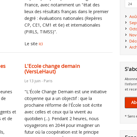
France​, avec notamment un "état des
24
lieux des résultats français dans le premier
Aoû
degré : évaluations nationales (Repères
Sep
CP, CE1, CM1 et 6e) et internationales
Oct
(PIRLS, TIMSS)".
Nov
Déc
Le site
ici
Arc
des
L'Ecole change demain
S'ab
(VersLeHaut)
Abonne
Le 13 juin - Paris
l'infor
et rece
Jeunes
"L'École Change Demain est une initiative
 de
citoyenne qui a un objectif : que la
Ab
,
prochaine réforme de l'École soit écrite
agents et
avec celles et ceux qui la vivent au
* Sans 
s et de
quotidien (...). Pendant 2 heures, nous
voyagerons en 2044 pour imaginer un
ls,
futur où la coopération est le principe