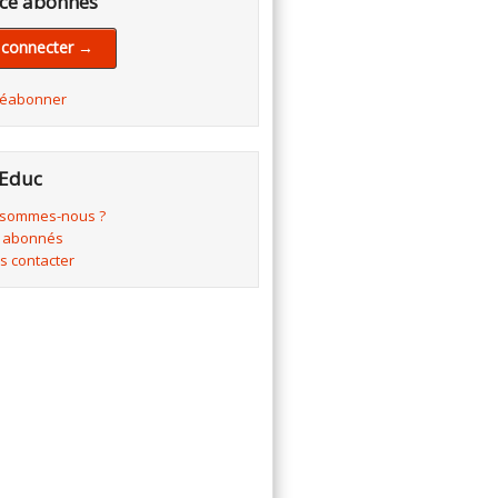
ce abonnés
 connecter →
réabonner
Educ
 sommes-nous ?
 abonnés
s contacter