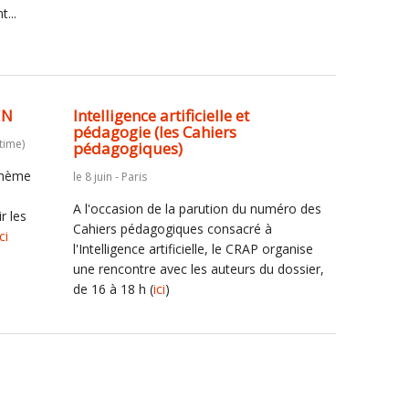
...
EN
Intelligence artificielle et
pédagogie (les Cahiers
time)
pédagogiques)
 thème
le 8 juin - Paris
A l'occasion de la parution du numéro des
r les
Cahiers pédagogiques consacré à
ici
l'Intelligence artificielle, le CRAP organise
une rencontre avec les auteurs du dossier,
de 16 à 18 h (
ici
)