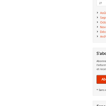
27
Aoû
Sep
Oct
Nov
Déc
Arc
S'ab
Abonne
l'infor
et rece
Ab
* Sans 