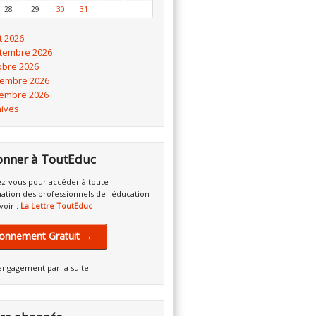
28
29
30
31
t 2026
tembre 2026
obre 2026
embre 2026
embre 2026
hives
onner à ToutEduc
z-vous pour accéder à toute
mation des professionnels de l'éducation
voir :
La Lettre ToutEduc
onnement Gratuit →
engagement par la suite.