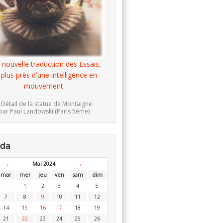
 nouvelle traduction des Essais,
 plus près d'une intelligence en
mouvement.
 Détail de la statue de Montaigne
par Paul Landowski (Paris 5ème)
nda
←
Mai 2024
→
mar
mer
jeu
ven
sam
dim
1
2
3
4
5
7
8
9
10
11
12
14
15
16
17
18
19
21
22
23
24
25
26