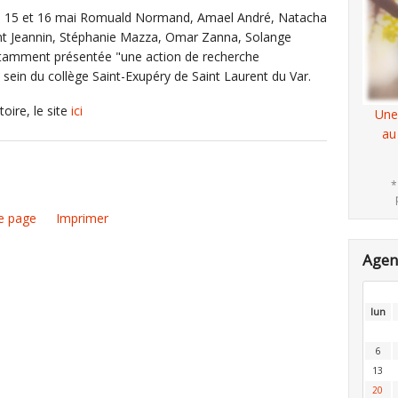
des 15 et 16 mai Romuald Normand, Amael André, Natacha
nt Jeannin, Stéphanie Mazza, Omar Zanna, Solange
otamment présentée "une action de recherche
 sein du collège Saint-Exupéry de Saint Laurent du Var.
toire, le site
ici
Une
au
*
e page
Imprimer
Age
lun
6
13
20