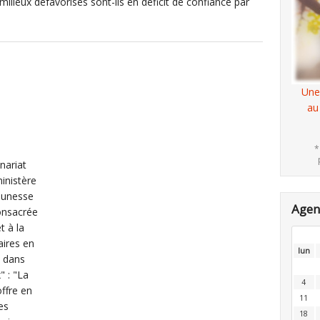
milieux défavorisés sont-ils en déficit de confiance par
Une
au
*
nariat
ministère
Jeunesse
Age
onsacrée
t à la
aires en
lun
i dans
" : "La
4
offre en
11
es
18