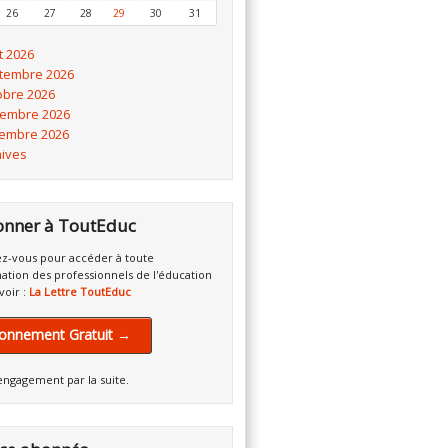
26
27
28
29
30
31
t 2026
tembre 2026
obre 2026
embre 2026
embre 2026
hives
onner à ToutEduc
z-vous pour accéder à toute
mation des professionnels de l'éducation
voir :
La Lettre ToutEduc
onnement Gratuit →
engagement par la suite.