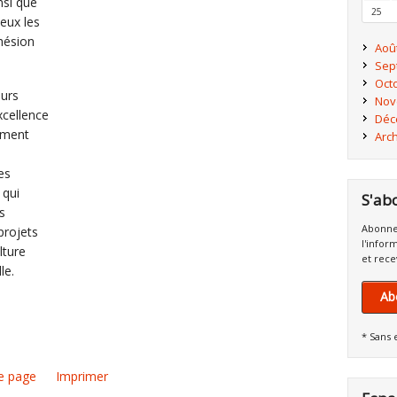
nsi que
25
 eux les
hésion
Aoû
Sep
Oct
urs
Nov
xcellence
Déc
sement
Arc
es
 qui
S'ab
s
Abonne
projets
l'infor
lture
et rece
le.
Ab
* Sans 
e page
Imprimer