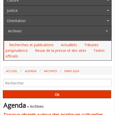
Culture
Justice
Orientation
Archives
Recherches et publications
Actualités
Tribunes
Jurisprudence
Revue de la presse et des sites
Textes
officiels
ACCUEIL
AGENDA
ARCHIVES
MARS 2024
Agenda
» Archives
Travaux récents autour des pratiques culturelles