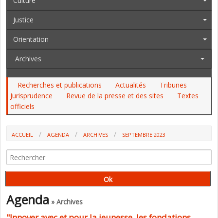
Culture
Justice
Orientation
Archives
Recherches et publications
Actualités
Tribunes
Jurisprudence
Revue de la presse et des sites
Textes
officiels
ACCUEIL
AGENDA
ARCHIVES
SEPTEMBRE 2023
Agenda
» Archives
"Innover avec et pour la jeunesse, les fondations