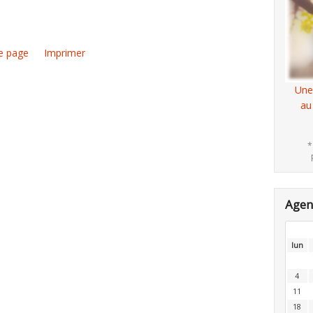
e page
Imprimer
Une
au
*
Age
lun
4
11
18