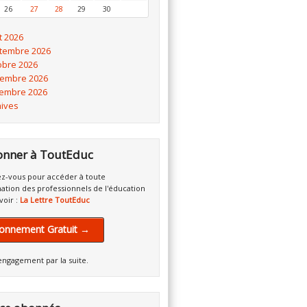
26
27
28
29
30
t 2026
tembre 2026
obre 2026
embre 2026
embre 2026
hives
onner à ToutEduc
z-vous pour accéder à toute
mation des professionnels de l'éducation
voir :
La Lettre ToutEduc
onnement Gratuit →
engagement par la suite.