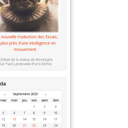
 nouvelle traduction des Essais,
 plus près d'une intelligence en
mouvement.
 Détail de la statue de Montaigne
par Paul Landowski (Paris 5ème)
nda
←
Septembre 2023
→
mar
mer
jeu
ven
sam
dim
1
2
3
5
6
7
8
9
10
12
13
14
15
16
17
19
20
21
22
23
24