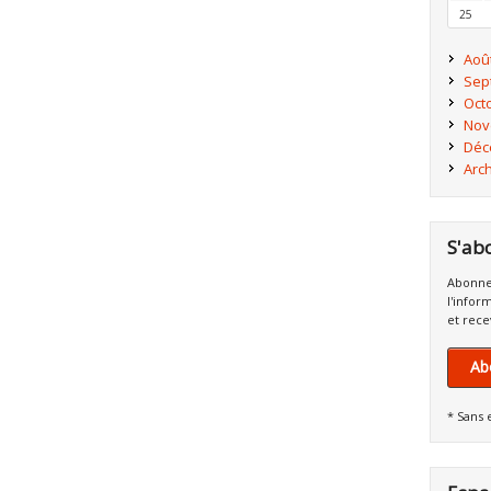
25
Aoû
Sep
Oct
Nov
Déc
Arc
S'ab
Abonne
l'infor
et rece
Ab
* Sans 