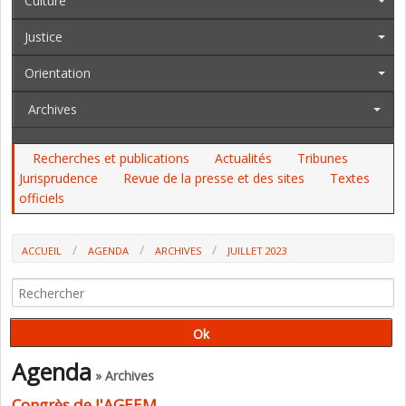
Culture
Justice
Orientation
Archives
Recherches et publications
Actualités
Tribunes
Jurisprudence
Revue de la presse et des sites
Textes
officiels
ACCUEIL
AGENDA
ARCHIVES
JUILLET 2023
Agenda
» Archives
Congrès de l'AGEEM