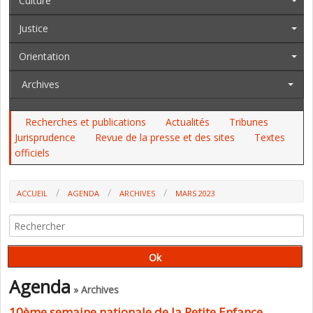
Culture
Justice
Orientation
Archives
Recherches et publications
Actualités
Tribunes
Jurisprudence
Revue de la presse et des sites
Textes
officiels
ACCUEIL
AGENDA
ARCHIVES
MARS 2023
Agenda
» Archives
10ème semaine nationale de la Petite Enfance