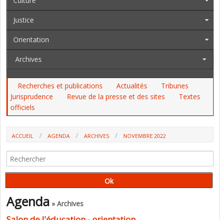
Culture
Justice
Orientation
Archives
Recherches et publications
Actualités
Tribunes
Jurisprudence
Revue de la presse et des sites
Textes
officiels
ACCUEIL
AGENDA
ARCHIVES
NOVEMBRE 2022
Agenda
» Archives
Salon de l'éducation - orientation