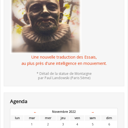
Une nouvelle traduction des Essais,
au plus près d'une intelligence en mouvement.
* Détail de la statue de Montaigne
par Paul Landowski (Paris 5ème)
Agenda
←
Novembre 2022
→
lun
mar
mer
jeu
ven
sam
dim
1
2
3
4
5
6