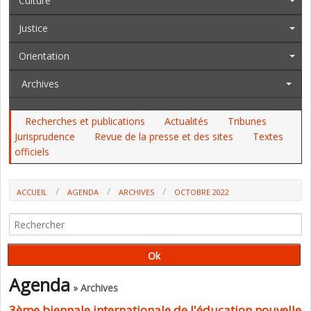
Culture
Justice
Orientation
Archives
Recherches et publications
Actualités
Tribunes
Jurisprudence
Revue de la presse et des sites
Textes
officiels
ACCUEIL
AGENDA
ARCHIVES
OCTOBRE 2022
Agenda
» Archives
3ème biennale internationale de l'éducation nouvelle