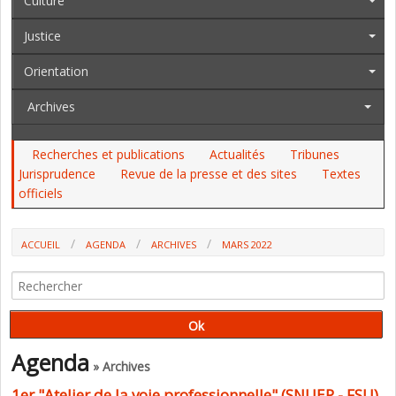
Culture
Justice
Orientation
Archives
Recherches et publications
Actualités
Tribunes
Jurisprudence
Revue de la presse et des sites
Textes
officiels
ACCUEIL
AGENDA
ARCHIVES
MARS 2022
Agenda
» Archives
1er "Atelier de la voie professionnelle" (SNUEP - FSU)