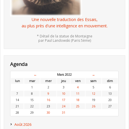
Une nouvelle traduction des Essais,
au plus près d'une intelligence en mouvement.
* Détail de la statue de Montaigne
par Paul Landowski (Paris 5ème)
Agenda
←
Mars 2022
→
lun
mar
mer
jeu
ven
sam
dim
1
2
3
4
5
6
7
8
9
10
11
12
13
14
15
16
17
18
19
20
21
22
23
24
25
26
27
28
29
30
31
Août 2026