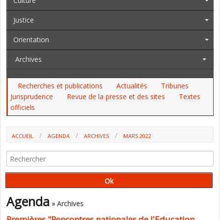
Culture
Justice
Orientation
Archives
Recherches et publications
Actualités
Tribunes
Jurisprudence
Revue de la presse et des sites
Textes
officiels
ACCUEIL
AGENDA
ARCHIVES
MARS 2022
Agenda
» Archives
Premières "Rencontres nationales de l'Education