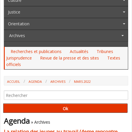
Culture
Justice
Orientation
Archives
Recherches et publications
Actualités
Tribunes
Jurisprudence
Revue de la presse et des sites
Textes
officiels
ACCUEIL
AGENDA
ARCHIVES
MARS 2022
Agenda
» Archives
La relation des jeunes au travail (4eme rencontre