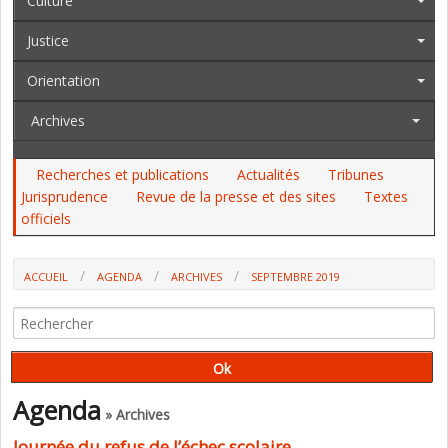
Culture
Justice
Orientation
Archives
Recherches et publications
Actualités
Tribunes
Jurisprudence
Revue de la presse et des sites
Textes
officiels
ACCUEIL
AGENDA
ARCHIVES
SEPTEMBRE 2019
Agenda
» Archives
Journée du refus de l’échec scolaire