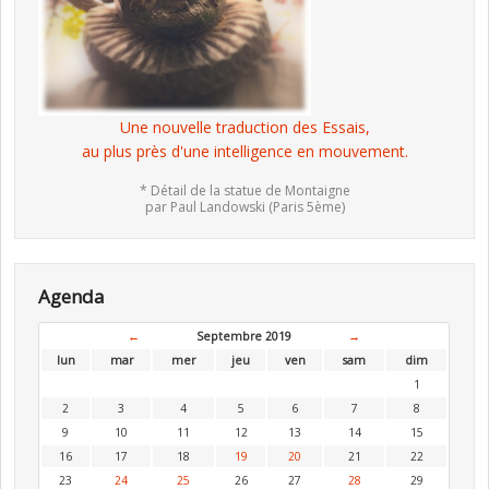
Une nouvelle traduction des Essais,
au plus près d'une intelligence en mouvement.
* Détail de la statue de Montaigne
par Paul Landowski (Paris 5ème)
Agenda
←
Septembre 2019
→
lun
mar
mer
jeu
ven
sam
dim
1
2
3
4
5
6
7
8
9
10
11
12
13
14
15
16
17
18
19
20
21
22
23
24
25
26
27
28
29