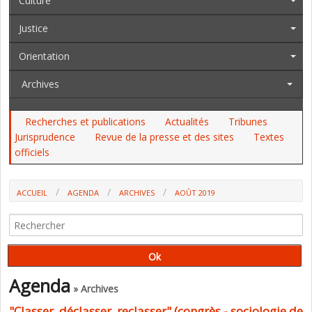
Culture
Justice
Orientation
Archives
Recherches et publications
Actualités
Tribunes
Jurisprudence
Revue de la presse et des sites
Textes
officiels
ACCUEIL
AGENDA
ARCHIVES
AOÛT 2019
Agenda
» Archives
"Classer, déclasser, reclasser" (congrès - sociologie de