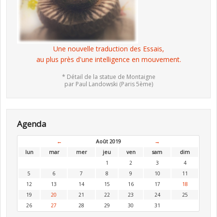
Une nouvelle traduction des Essais,
au plus près d'une intelligence en mouvement.
* Détail de la statue de Montaigne
par Paul Landowski (Paris 5ème)
Agenda
←
Août 2019
→
lun
mar
mer
jeu
ven
sam
dim
1
2
3
4
5
6
7
8
9
10
11
12
13
14
15
16
17
18
19
20
21
22
23
24
25
26
27
28
29
30
31