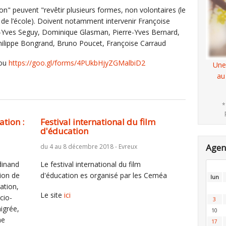
on" peuvent "revêtir plusieurs formes, non volontaires (le
 de l’école). Doivent notamment intervenir Françoise
-Yves Seguy, Dominique Glasman, Pierre-Yves Bernard,
Philippe Bongrand, Bruno Poucet, Françoise Carraud
 ou
https://goo.gl/forms/4PUkbHjyZGMalbiD2
Une
au
*
ation :
Festival international du film
d'éducation
Age
du 4 au 8 décembre 2018 - Evreux
dinand
Le festival international du film
ion de
d'éducation es organisé par les Ceméa
lun
ation,
Le site
ici
cio-
3
migrée,
10
ne
17