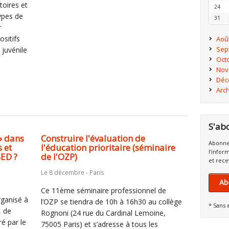
toires et
24
ypes de
31
r
ositifs
Aoû
Sep
 juvénile
Oct
Nov
Déc
Arc
S'ab
» dans
Construire l'évaluation de
Abonne
s et
l'éducation prioritaire (séminaire
l'infor
SED ?
de l'OZP)
et rece
Le 8 décembre - Paris
Ab
Ce 11ème séminaire professionnel de
ganisé à
l’OZP se tiendra de 10h à 16h30 au collège
* Sans 
, de
Rognoni (24 rue du Cardinal Lemoine,
é par le
75005 Paris) et s’adresse à tous les