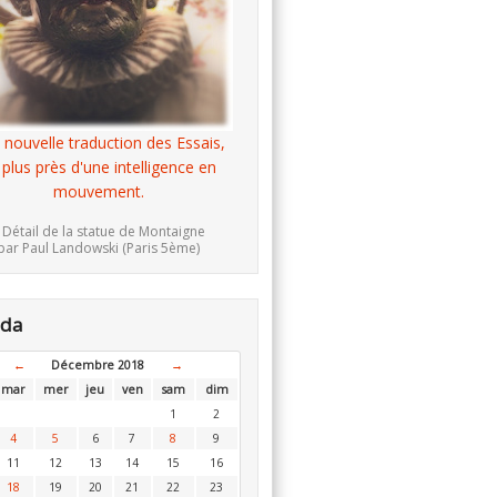
 nouvelle traduction des Essais,
 plus près d'une intelligence en
mouvement.
 Détail de la statue de Montaigne
par Paul Landowski (Paris 5ème)
nda
←
Décembre 2018
→
mar
mer
jeu
ven
sam
dim
1
2
4
5
6
7
8
9
11
12
13
14
15
16
18
19
20
21
22
23