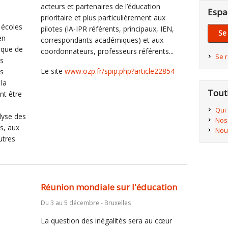
acteurs et partenaires de l’éducation
Espa
prioritaire et plus particulièrement aux
 écoles
pilotes (IA-IPR référents, principaux, IEN,
Se
en
correspondants académiques) et aux
nque de
coordonnateurs, professeurs référents...
Se 
es
Le site
www.ozp.fr/spip.php?article22854
es
 la
Tout
nt être
Qui
lyse des
Nos
es, aux
Nou
utres
Réunion mondiale sur l'éducation
Du 3 au 5 décembre - Bruxelles
La question des inégalités sera au cœur