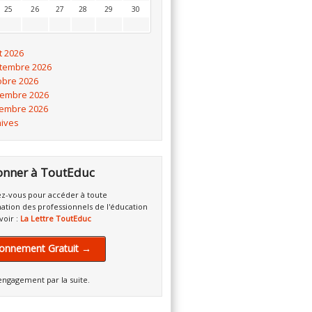
25
26
27
28
29
30
t 2026
tembre 2026
obre 2026
embre 2026
embre 2026
hives
onner à ToutEduc
z-vous pour accéder à toute
mation des professionnels de l'éducation
voir :
La Lettre ToutEduc
onnement Gratuit →
engagement par la suite.