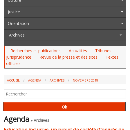
Culture
Justice
Orientation
Archives
Recherches et publications
Actualités
Tribunes
Jurisprudence
Revue de la presse et des sites
Textes
officiels
ACCUEIL
AGENDA
ARCHIVES
NOVEMBRE 2018
Agenda
» Archives
Education inclusive, un projet de société (Congrès de