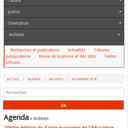
Culture
Justice
Orientation
Archives
Recherches et publications
Actualités
Tribunes
Jurisprudence
Revue de la presse et des sites
Textes
officiels
ACCUEIL
AGENDA
ARCHIVES
NOVEMBRE 2018
Agenda
» Archives
20ème édition du Salon européen de l'éducation