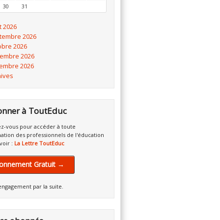
30
31
t 2026
tembre 2026
obre 2026
embre 2026
embre 2026
hives
onner à ToutEduc
z-vous pour accéder à toute
mation des professionnels de l'éducation
voir :
La Lettre ToutEduc
onnement Gratuit →
engagement par la suite.