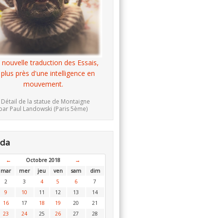
 nouvelle traduction des Essais,
 plus près d'une intelligence en
mouvement.
 Détail de la statue de Montaigne
par Paul Landowski (Paris 5ème)
nda
←
Octobre 2018
→
mar
mer
jeu
ven
sam
dim
2
3
4
5
6
7
9
10
11
12
13
14
16
17
18
19
20
21
23
24
25
26
27
28