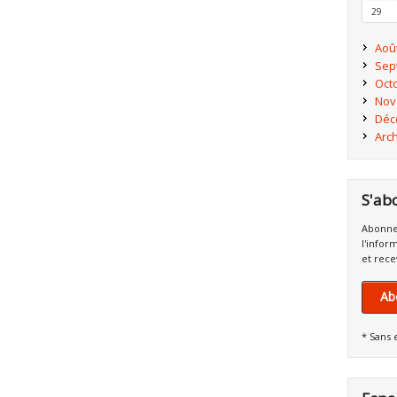
29
Aoû
Sep
Oct
Nov
Déc
Arc
S'ab
Abonne
l'infor
et rece
Ab
* Sans 