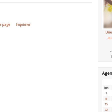
e page
Imprimer
Une
au
*
Age
lun
1
8
15
22