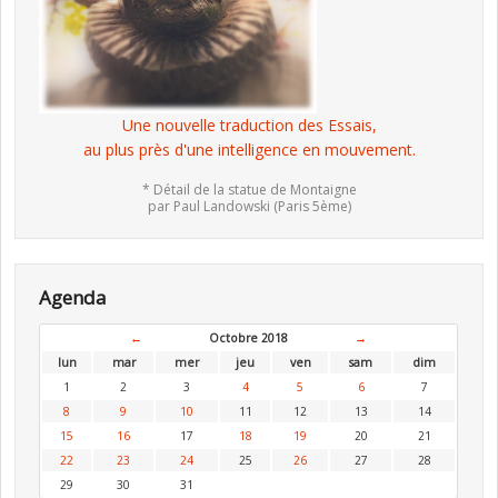
Une nouvelle traduction des Essais,
au plus près d'une intelligence en mouvement.
* Détail de la statue de Montaigne
par Paul Landowski (Paris 5ème)
Agenda
←
Octobre 2018
→
lun
mar
mer
jeu
ven
sam
dim
1
2
3
4
5
6
7
8
9
10
11
12
13
14
15
16
17
18
19
20
21
22
23
24
25
26
27
28
29
30
31