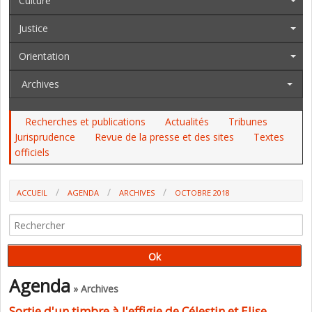
Culture
Justice
Orientation
Archives
Recherches et publications
Actualités
Tribunes
Jurisprudence
Revue de la presse et des sites
Textes
officiels
ACCUEIL
AGENDA
ARCHIVES
OCTOBRE 2018
Agenda
» Archives
Sortie d'un timbre à l'effigie de Célestin et Elise