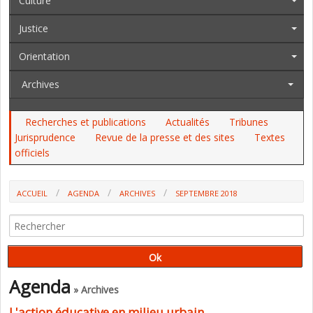
Culture
Justice
Orientation
Archives
Recherches et publications
Actualités
Tribunes
Jurisprudence
Revue de la presse et des sites
Textes
officiels
ACCUEIL
AGENDA
ARCHIVES
SEPTEMBRE 2018
Agenda
» Archives
L'action éducative en milieu urbain