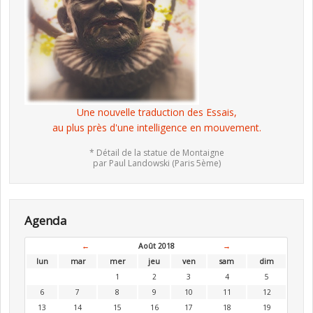
Une nouvelle traduction des Essais,
au plus près d'une intelligence en mouvement.
* Détail de la statue de Montaigne
par Paul Landowski (Paris 5ème)
Agenda
←
Août 2018
→
lun
mar
mer
jeu
ven
sam
dim
1
2
3
4
5
6
7
8
9
10
11
12
13
14
15
16
17
18
19