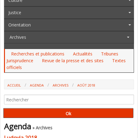
Culture
Justice
Orientation
Archives
Recherches et publications
Actualités
Tribunes
Jurisprudence
Revue de la presse et des sites
Textes
officiels
ACCUEIL
AGENDA
ARCHIVES
AOÛT 2018
Agenda
» Archives
Ludovia 2018